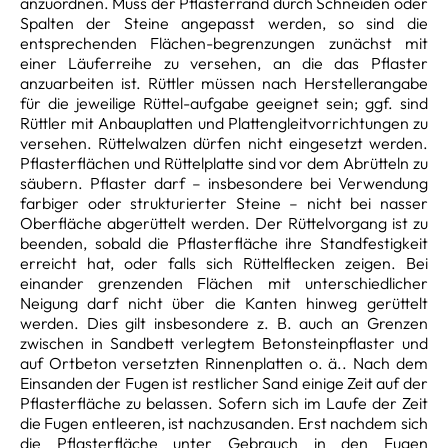
anzuordnen. Muss der Pflasterrand durch Schneiden oder
Spalten der Steine angepasst werden, so sind die
entsprechenden Flächen-begrenzungen zunächst mit
einer Läuferreihe zu versehen, an die das Pflaster
anzuarbeiten ist. Rüttler müssen nach Herstellerangabe
für die jeweilige Rüttel-aufgabe geeignet sein; ggf. sind
Rüttler mit Anbauplatten und Plattengleitvorrichtungen zu
versehen. Rüttelwalzen dürfen nicht eingesetzt werden.
Pflasterflächen und Rüttelplatte sind vor dem Abrütteln zu
säubern. Pflaster darf – insbesondere bei Verwendung
farbiger oder strukturierter Steine – nicht bei nasser
Oberfläche abgerüttelt werden. Der Rüttelvorgang ist zu
beenden, sobald die Pflasterfläche ihre Standfestigkeit
erreicht hat, oder falls sich Rüttelflecken zeigen. Bei
einander grenzenden Flächen mit unterschiedlicher
Neigung darf nicht über die Kanten hinweg gerüttelt
werden. Dies gilt insbesondere z. B. auch an Grenzen
zwischen in Sandbett verlegtem Betonsteinpflaster und
auf Ortbeton versetzten Rinnenplatten o. ä.. Nach dem
Einsanden der Fugen ist restlicher Sand einige Zeit auf der
Pflasterfläche zu belassen. Sofern sich im Laufe der Zeit
die Fugen entleeren, ist nachzusanden. Erst nachdem sich
die Pflasterfläche unter Gebrauch in den Fugen