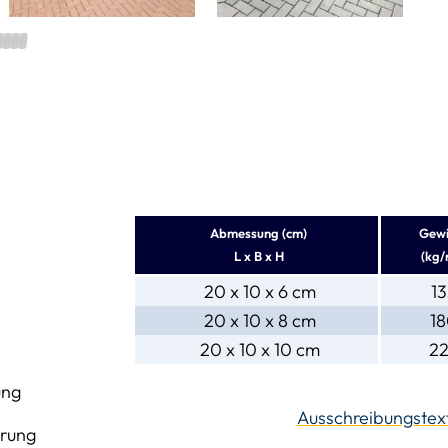
2
3
4
5
Abmessung (cm)
Gewi
L x B x H
(kg/
20 x 10 x 6 cm
1
20 x 10 x 8 cm
1
20 x 10 x 10 cm
2
ung
Ausschreibungstex
erung