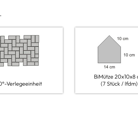
r
BiMütze 20x10x8
0°-Verlegeeinheit
(7 Stück / lfdm)