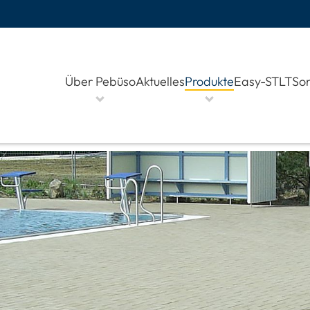
Über Pebüso
Aktuelles
Produkte
Easy-STLT
Son