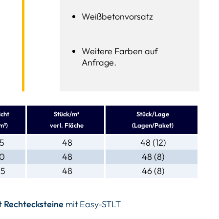
Weißbetonvorsatz
Weitere Farben auf
Anfrage.
cht
Stück/m²
Stück/Lage
m²)
verl. Fläche
(Lagen/Paket)
35
48
48 (12)
80
48
48 (8)
25
48
46 (8)
t
Rechtecksteine
mit Easy-STLT