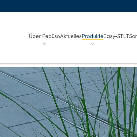
Über Pebüso
Aktuelles
Produkte
Easy-STLT
Son