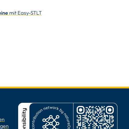
eine
mit Easy-STLT
en
ngen