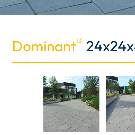
®
Dominant
24x24x