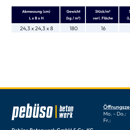
Abmessung (cm)
Gewicht
Stück/m²
L x B x H
(kg / m²)
verl. Fläche
(
24,3 x 24,3 x 8
180
16
Öffnungsze
Mo. - Do.: 
Fr.: 7.00