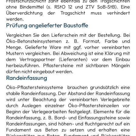
Frostschutzschicht zählt ebenfalls zu den Tragschichten
ohne Bindemittel (s. RStO 12 und ZTV SoB-StB). Eine
Überverdichtung der Tragschicht muss verhindert
werden.
Prüfung angelieferter Baustoffe
Vergleichen Sie den Lieferschein mit der Bestellung. Bei
Öko-Betonsteinsystemen z. B. Format, Farbe und
Menge. Gelieferte Ware mit ggf. vorher vereinbarten
Mustern vergleichen. Bei Abweichung ist eine Klärung mit
dem Vertragspartner (Lieferanten) vor dem Einbau
herbeizuführen. Pflastersteine mit sichtbaren Mängeln
dürfen nicht eingebaut werden.
Randeinfassung
Öko-Pflastersteinsysteme brauchen grundsätzlich eine
stabile Randeinfassung. Der Abstand der Randeinfassung
wird unter Beachtung der vereinbarten Verlegebreite
durch Auslegen einzelner Öko-Pflastersteinzeilen vor
Beginn der Verlegearbeiten festgelegt. Elemente für die
Randeinfassung, z. B. Bord- und Einfassungssteine sowie
Randeinfassungen, sind höhen- und fluchtgerecht auf ein
Fundament aus Beton zu setzen und erhalten eine
Rückenstütze aus Beton. Fundament und Rückenstütze