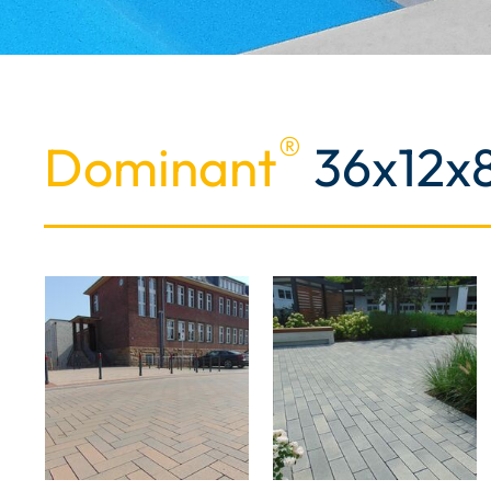
®
Dominant
36x12x