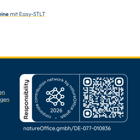
eine
mit Easy-STLT
en
ngen