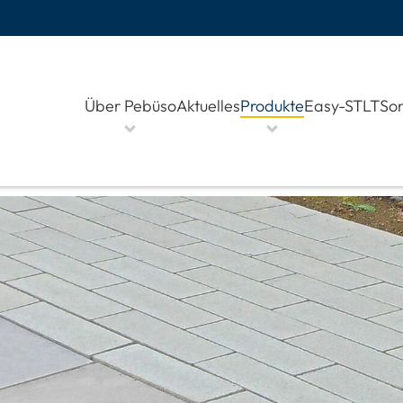
Über Pebüso
Aktuelles
Produkte
Easy-STLT
Son