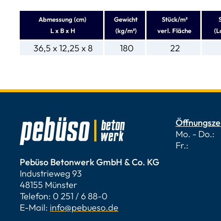
Abmessung (cm)
Gewicht
Stück/m²
L x B x H
(kg/m²)
verl. Fläche
(L
36,5 x 12,25 x 8
180
22
Öffnungsze
Mo. - Do.: 
Fr.: 7.00
Pebüso Betonwerk GmbH & Co. KG
Industrieweg 93
48155 Münster
Telefon: 0 251 / 6 88-0
E-Mail:
info@pebueso.de