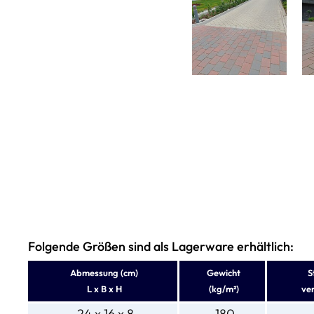
Folgende Größen sind als Lagerware erhältlich:
Abmessung (cm)
Gewicht
S
L x B x H
(kg/m²)
ver
24 x 16 x 8
180