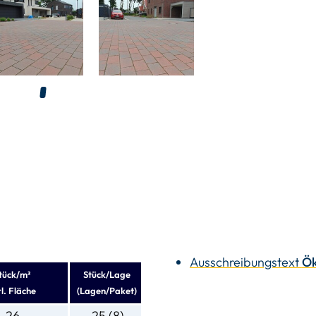
1
Ausschreibungstext
Ök
tück/m²
Stück/Lage
l. Fläche
(Lagen/Paket)
26
25 (8)