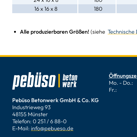
16 x 16 x 8
180
Alle produzierbaren Größen!
(siehe
Technische 
Öffnungsze
Mo. - Do.: 
Fr.: 7.00
Pebüso Betonwerk GmbH & Co. KG
Industrieweg 93
48155 Münster
Telefon: 0 251 / 6 88-0
E-Mail:
info@pebueso.de