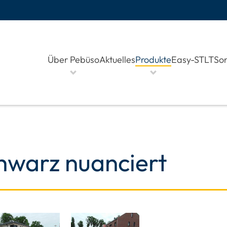
Über Pebüso
Aktuelles
Produkte
Easy-STLT
Son
hwarz nuanciert