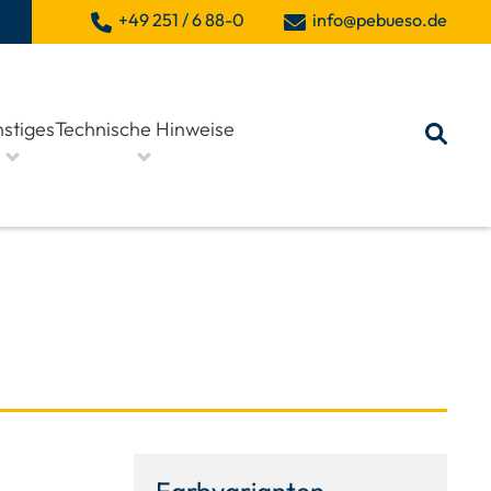
+49 251 / 6 88-0
info@pebueso.de
stiges
Technische Hinweise
Farbvarianten