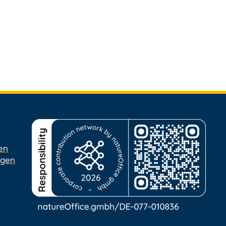
en
ngen