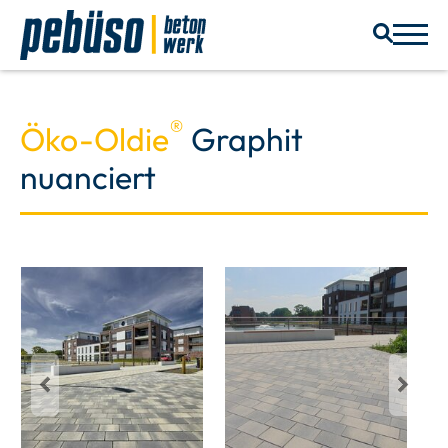
®
Öko-Oldie
Graphit
nuanciert
Previous
Next