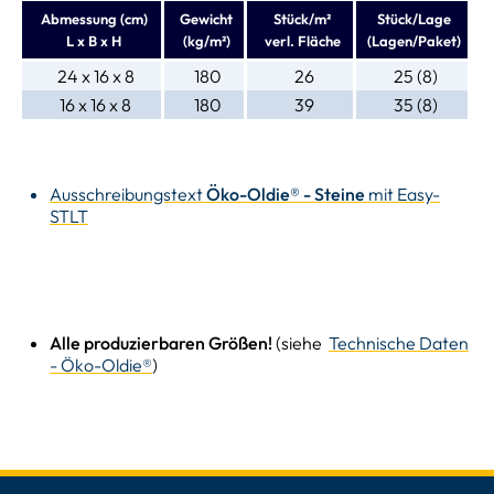
Abmessung (cm)
Gewicht
Stück/m²
Stück/Lage
L x B x H
(kg/m²)
verl. Fläche
(Lagen/Paket)
24 x 16 x 8
180
26
25 (8)
16 x 16 x 8
180
39
35 (8)
Ausschreibungstext
Öko-Oldie® - Steine
mit Easy-
STLT
Alle produzierbaren Größen!
(siehe
Technische Daten
- Öko-Oldie®
)