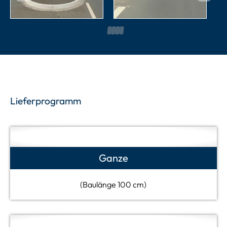
1
2
3
4
5
Lieferprogramm
Ganze
(Baulänge 100 cm)