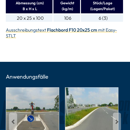
Abmessung (cm)
Gewicht
Stück/Lage
B x H x L
(kg/m)
(Lagen/Paket)
20 x 25 x 100
106
6 (3)
Ausschreibungstext
Flachbord F10 20x25 cm
mit Easy-
STLT
Anwendungsfälle
Previous
Next